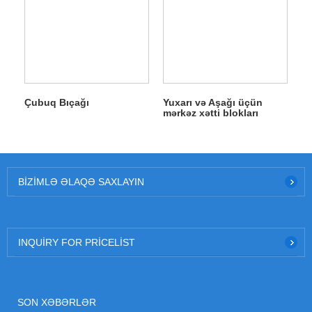
Çubuq Bıçağı
Yuxarı və Aşağı üçün
mərkəz xətti blokları
BIZIMLƏ ƏLAQƏ SAXLAYIN
INQUIRY FOR PRICELIST
SON XƏBƏRLƏR