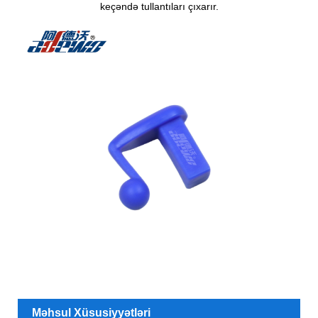
keçəndə tullantıları çıxarır.
Məhsul Xüsusiyyətləri