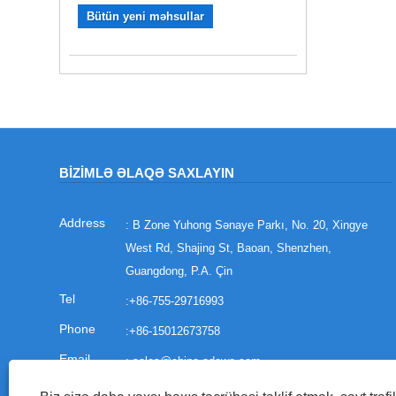
Bütün yeni məhsullar
BIZIMLƏ ƏLAQƏ SAXLAYIN
: B Zone Yuhong Sənaye Parkı, No. 20, Xingye
West Rd, Shajing St, Baoan, Shenzhen,
Guangdong, P.A. Çin
:
+86-755-29716993
:
+86-15012673758
:
sales@china-adewo.com
: +86-755-29716997