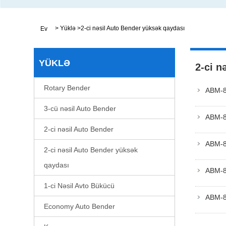
>
Yüklə
>
2-ci nəsil Auto Bender yüksək qaydası
Ev
YÜKLƏ
2-ci n
Rotary Bender
ABM-8
3-cü nəsil Auto Bender
ABM-8
2-ci nəsil Auto Bender
ABM-8
2-ci nəsil Auto Bender yüksək
qaydası
ABM-8
1-ci Nəsil Avto Bükücü
ABM-
Economy Auto Bender