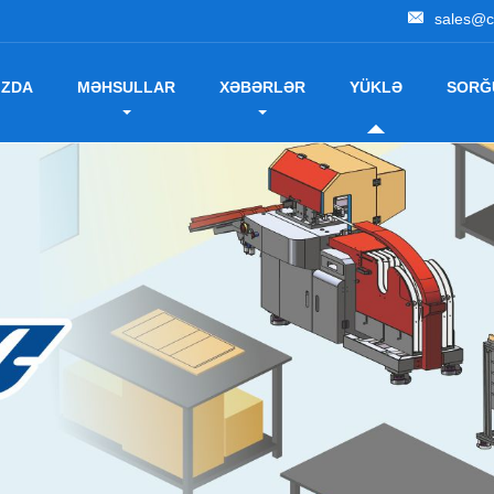
sales@c
IZDA
MƏHSULLAR
XƏBƏRLƏR
YÜKLƏ
SORĞ