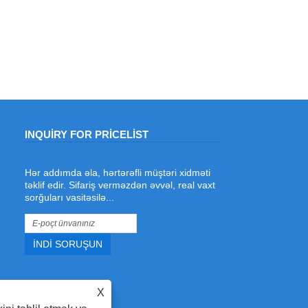
INQUIRY FOR PRICELIST
Hər addımda əla, hərtərəfli müştəri xidməti
Polad Qaynaq və Die istehsalı üçün ən
təklif edir. Sifariş verməzdən əvvəl, real vaxt
yaxşı lazer qaynaqçısı nədir?
sorğuları vasitəsilə...
2026/06/19
Kalıp istehsalı üçün ən yaxşı lazer
qaynaqçı axtarırsınız? ADEWO-nun
1500 Vt Raycus lazer mənbəyi,
tənzimlənən güc, isteğe bağlı naqil
qidalandırması və qatlanan karton,
büzməli qutu və termoformasiya kəsici
X
kalıplar üçün dəqiq polad qayda qaynağ
ilə tel qidalandırıcı lazer qaynaqçısını