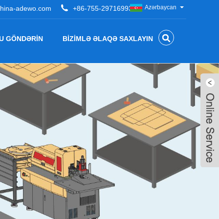
Azərbaycan
hina-adewo.com
+86-755-29716993
U GÖNDƏRIN
BIZIMLƏ ƏLAQƏ SAXLAYIN