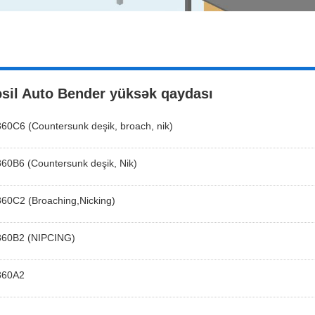
əsil Auto Bender yüksək qaydası
60C6 (Countersunk deşik, broach, nik)
60B6 (Countersunk deşik, Nik)
60C2 (Broaching,Nicking)
60B2 (NIPCING)
860A2