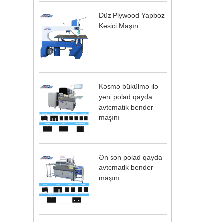
Düz Plywood Yapboz
Kəsici Maşın
Kəsmə bükülmə ilə
yeni polad qayda
avtomatik bender
maşını
Ən son polad qayda
avtomatik bender
maşını