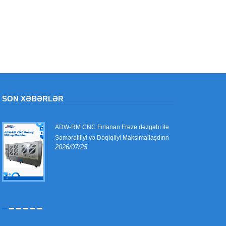
SON XƏBƏRLƏR
ADW-RM CNC Fırlanan Freze dəzgahı ilə
Səmərəliliyi və Dəqiqliyi Maksimallaşdırın
2026/07/25
ı