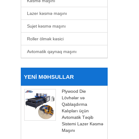
Kəsmə maşını
Lazer kəsmə maşını
Sujet kəsmə maşını
Roller ölmək kəsici
Avtomatik qaynaq maşını
YENI MƏHSULLAR
Plywood Die
Lövhələr və
Qablaşdırma
Kalıpları üçün
Avtomatik Təqib
Sistemi Lazer Kəsmə
Maşını