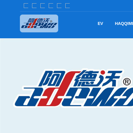
EV
HAQQIM