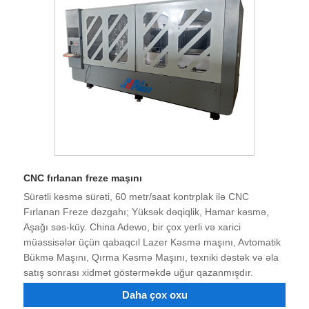
CNC fırlanan freze maşını
Sürətli kəsmə sürəti, 60 metr/saat kontrplak ilə CNC
Fırlanan Freze dəzgahı; Yüksək dəqiqlik, Hamar kəsmə,
Aşağı səs-küy. China Adewo, bir çox yerli və xarici
müəssisələr üçün qabaqcıl Lazer Kəsmə maşını, Avtomatik
Bükmə Maşını, Qırma Kəsmə Maşını, texniki dəstək və əla
satış sonrası xidmət göstərməkdə uğur qazanmışdır.
Daha çox oxu