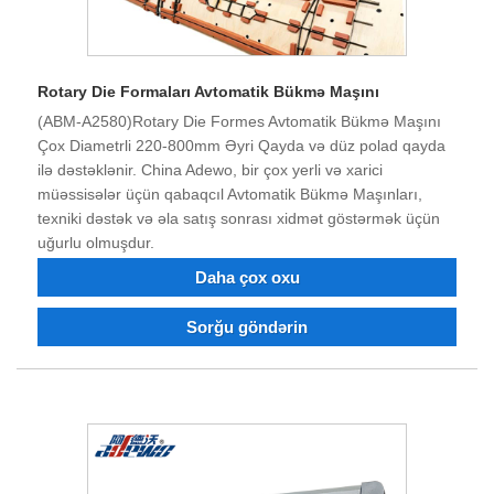
Rotary Die Formaları Avtomatik Bükmə Maşını
(ABM-A2580)Rotary Die Formes Avtomatik Bükmə Maşını
Çox Diametrli 220-800mm Əyri Qayda və düz polad qayda
ilə dəstəklənir. China Adewo, bir çox yerli və xarici
müəssisələr üçün qabaqcıl Avtomatik Bükmə Maşınları,
texniki dəstək və əla satış sonrası xidmət göstərmək üçün
uğurlu olmuşdur.
Daha çox oxu
Sorğu göndərin