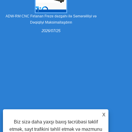
Soyma pəncə
ADW-RM CNC Fırlanan Freze dəzgahı ilə Səmərəliliyi və
Dəqiqliyi Maksimallaşdırın
2026/07/25
Soyma pəncə
qablaşdır
komponentləri
necə istehsal e
və nə üçün 
dəqiqliyi təkmi
səmərəliliy
Avtomatik Qayda
X
Biz sizə daha yaxşı baxış təcrübəsi təklif
etmək, sayt trafikini təhlil etmək və məzmunu