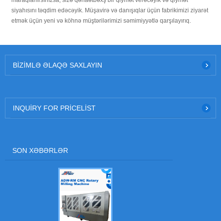
maraqlanırsınızsa, sizə qənaətbəxş bir qiymət verəcəyik və qiymət
siyahısını təqdim edəcəyik. Müşavirə və danışıqlar üçün fabrikimizi ziyarət
etmək üçün yeni və köhnə müştərilərimizi səmimiyyətlə qarşılayırıq.
BIZIMLƏ ƏLAQƏ SAXLAYIN
INQUIRY FOR PRICELIST
SON XƏBƏRLƏR