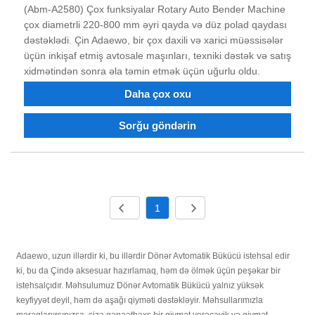
(Abm-A2580) Çox funksiyalar Rotary Auto Bender Machine
çox diametrli 220-800 mm əyri qayda və düz polad qaydası
dəstəklədi. Çin Adaewo, bir çox daxili və xarici müəssisələr
üçün inkişaf etmiş avtosale maşınları, texniki dəstək və satış
xidmətindən sonra əla təmin etmək üçün uğurlu oldu.
Daha çox oxu
Sorğu göndərin
1
Adaewo, uzun illərdir ki, bu illərdir Dönər Avtomatik Bükücü istehsal edir
ki, bu da Çində aksesuar hazırlamaq, həm də ölmək üçün peşəkar bir
istehsalçıdır. Məhsulumuz Dönər Avtomatik Bükücü yalnız yüksək
keyfiyyət deyil, həm də aşağı qiyməti dəstəkləyir. Məhsullarımızla