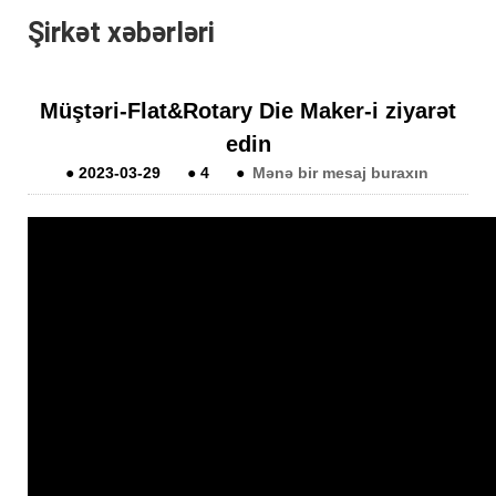
Şirkət xəbərləri
Müştəri-Flat&Rotary Die Maker-i ziyarət
edin
●
2023-03-29
●
4
●
Mənə bir mesaj buraxın