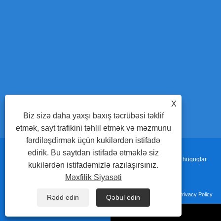
və nə üçün 
dəqiqliyi təkmi
səmərəliliy
Avtomatik Qayda
X
Biz sizə daha yaxşı baxış təcrübəsi təklif
etmək, sayt trafikini təhlil etmək və məzmunu
fərdiləşdirmək üçün kukilərdən istifadə
edirik. Bu saytdan istifadə etməklə siz
Copyright © 2022 Adewo Automation Equipment Co.,ltd. Bütün hüquqlar
kukilərdən istifadəmizlə razılaşırsınız.
Məxfilik Siyasəti
qorunur.
Bağlantılar
Sitemap
RSS
XML
Privacy Policy
Rədd edin
Qəbul edin