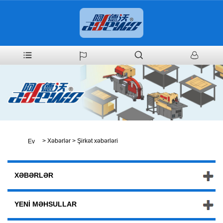
>
Xəbərlər
>
Şirkət xəbərləri
Ev
XƏBƏRLƏR
YENI MƏHSULLAR