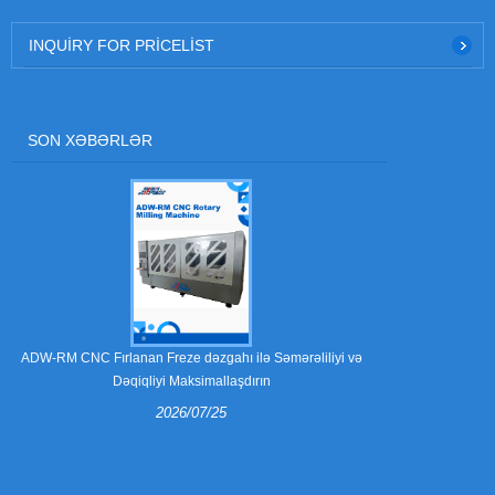
INQUIRY FOR PRICELIST
SON XƏBƏRLƏR
Soyma pəncə
ADW-RM CNC Fırlanan Freze dəzgahı ilə Səmərəliliyi və
Dəqiqliyi Maksimallaşdırın
2026/07/25
Soyma pəncə
qablaşdır
komponentləri
necə istehsal e