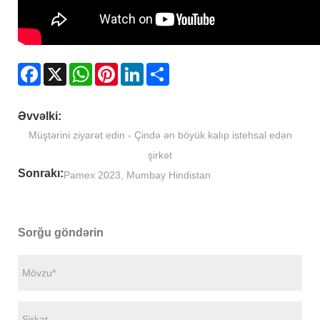
Facebook
X
WhatsApp
Pinterest
LinkedIn
Share
Əvvəlki:
Müştərini ziyarət edin - Çində ən böyük kalıp istehsal edən
şirkət
Sonrakı:
Pamex 2023, Mumbay Hindistan
Sorğu göndərin