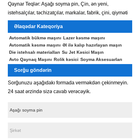
Qaynar Teqlər: Aşağı soyma pin, Çin, ən yeni,
istehsalçılar, təchizatçılar, markalar, fabrik, çini, qiyməti
Əlaqədar Kateqoriya
Avtomatik bükmə maşını
Lazer kəsmə maşını
Avtomatik kəsmə maşını
Əl ilə kalıp hazırlayan maşın
Die istehsalı materialları
Su Jet Kəsici Maşın
Avto Qaynaq Maşını
Rolik kəsici
Soyma Aksesuarları
Sorğu göndərin
Sorğunuzu aşağıdakı formada verməkdən çekinmeyin.
24 saat ərzində sizə cavab verəcəyik.