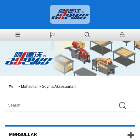
>
Məhsullar
>
Soyma Aksesuarları
Ev
MƏHSULLAR