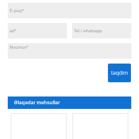
təqdim
Əlaqədar məhsullar