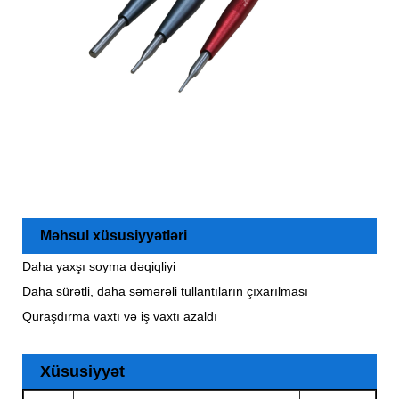
Məhsul xüsusiyyətləri
Daha yaxşı soyma dəqiqliyi
Daha sürətli, daha səmərəli tullantıların çıxarılması
Quraşdırma vaxtı və iş vaxtı azaldı
Xüsusiyyət