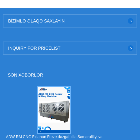
BIZIMLƏ ƏLAQƏ SAXLAYIN
INQUIRY FOR PRICELIST
SON XƏBƏRLƏR
Soyma pəncə
ADW-RM CNC Fırlanan Freze dəzgahı ilə Səmərəliliyi və