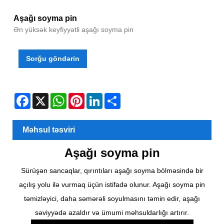
Aşağı soyma pin
Ən yüksək keyfiyyətli aşağı soyma pin
Sorğu göndərin
Facebook
X
WhatsApp
Pinterest
LinkedIn
Share
Məhsul təsviri
Aşağı soyma pin
Sürüşən sancaqlar, qırıntıları aşağı soyma bölməsində bir
açılış yolu ilə vurmaq üçün istifadə olunur. Aşağı soyma pin
təmizləyici, daha səmərəli soyulmasını təmin edir, aşağı
səviyyədə azaldır və ümumi məhsuldarlığı artırır.