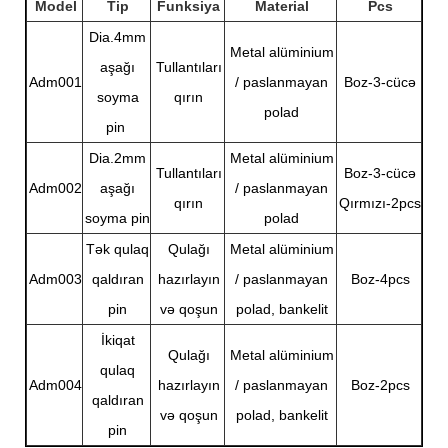
Model
Tip
Funksiya
Material
Pcs
Dia.4mm
Metal alüminium
aşağı
Tullantıları
Adm001
/ paslanmayan
Boz-3-cücə
soyma
qırın
polad
pin
Dia.2mm
Metal alüminium
Tullantıları
Boz-3-cücə
Adm002
aşağı
/ paslanmayan
qırın
Qırmızı-2pcs
soyma pin
polad
Tək qulaq
Qulağı
Metal alüminium
Adm003
qaldıran
hazırlayın
/ paslanmayan
Boz-4pcs
pin
və qoşun
polad, bankelit
İkiqat
Qulağı
Metal alüminium
qulaq
Adm004
hazırlayın
/ paslanmayan
Boz-2pcs
qaldıran
və qoşun
polad, bankelit
pin