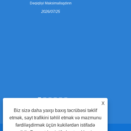
Dəqiqliyi Maksimallaşdırın
2026/07/25
Soyma pəncə
qablaşdır
komponentləri
necə istehsal e
və nə üçün 
dəqiqliyi təkmi
səmərəliliy
Avtomatik Qayda
X
Biz sizə daha yaxşı baxış təcrübəsi təklif
etmək, sayt trafikini təhlil etmək və məzmunu
fərdiləşdirmək üçün kukilərdən istifadə